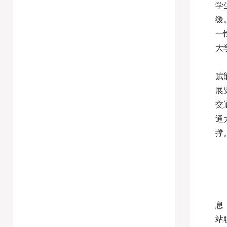
学
缓
一
大
赋
展
交
通
撑
息
站