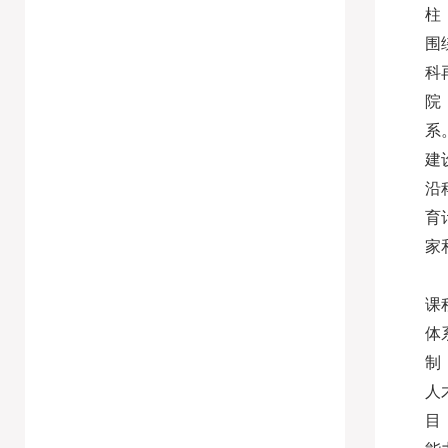
柱
围
科
院
系
建
沿
育
家
课
体
制
人
目