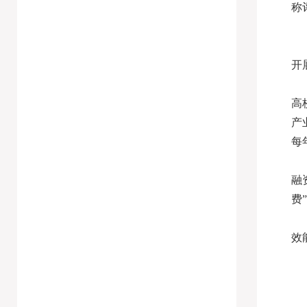
称
开
高
产
每
融
费
效