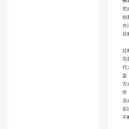
畅
究
创
办
目
过
完
代
盖
方
作
员
实
不