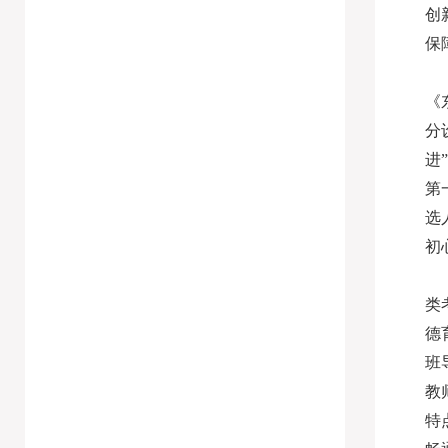
创
保
《
分
进
第
选
初
类
德
班
教
特