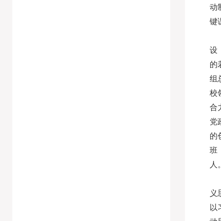
动
键
设
的
组
校
合
党
的
班
人
义
以