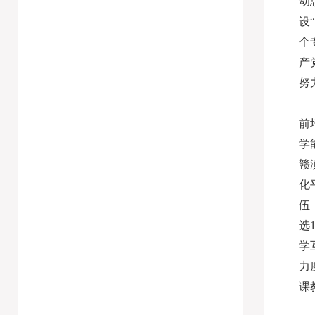
动
设
个
产
努
前
学
赣
化
伍
选
学
力
课