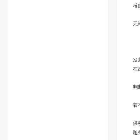
考
无
发
在
判
着
保
题