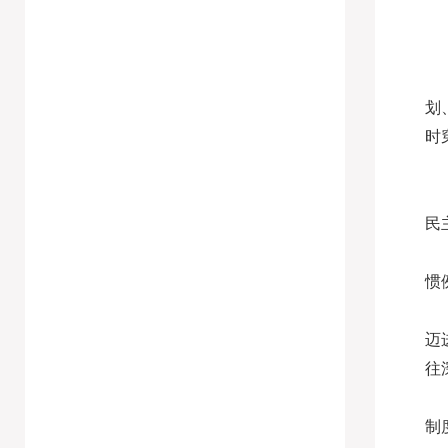
划
时
民
惯
迈
往
制